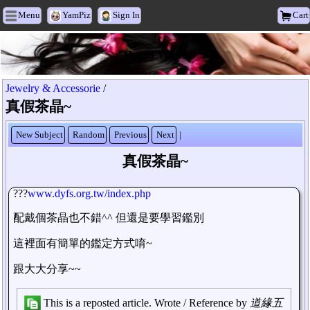
Menu
YamPiz
Sign In
Cart
Heyxu Vogue
Jewelry & Accessorie
/
真假茶晶~
New Subject
Random
Previous
Next
|
真假茶晶~
???
www.dyfs.org.tw/index.php
配戴個茶晶也不錯^^ 但還是要學習鑑別
這裡面有簡單的鑑定方式唷~
跟大大分享~~
This is a reposted article. Wrote / Reference by
道緣五