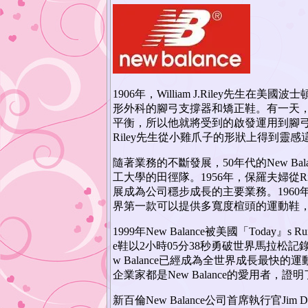
1906年，William J.Riley先生在
形外科的腳弓支撐器和矯正鞋。有一天
平衡，所以他就將受到的啟發運用到腳弓支撐
Riley先生從小雞爪子的形狀上得到靈
隨著業務的不斷發展，50年代的New B
工大學的田徑隊。1956年，保羅夫婦從Ri
展成為公司穩步成長的主要業務。1960年，N
界第一款可以提供多寬度楦頭的運動鞋
1999年New Balance被美國「Today』
e鞋以2小時05分38秒勇破世界馬拉松記
w Balance已經成為全世界成長最
企業家都是New Balance的愛用者，
新百倫New Balance公司首席執行官J