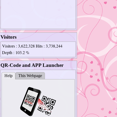
Visitors
Visitors
: 3,622,328
Hits
: 3,738,244
Depth
: 103.2 %
QR-Code and APP Launcher
Help
This Webpage