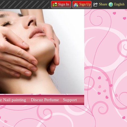
Share
Sign In
English
Sign Up
z Nail painting
Discuz Perfume
Support