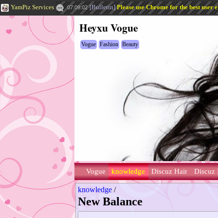
YamPiz Services
[
Bulletin
]
Please use Chrome for the best user 
07:09:02
Heyxu Vogue
Vogue
Fashion
Beauty
Vogue
knowledge
Discuz Hair
Discuz 
knowledge
/
New Balance