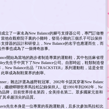
美國波士頓成立了一家名為New Balance的腳弓支撐器公司，專門訂做整
，當他在觀察院子裏的小雞時，發現小雞的三個爪子可以保持
器的設計和研發上，New Balance的名字也應運而生，而
感這件事也成為了一個傳奇故事。
alance開始為當地的跑步者制造專業的運動鞋，其中包括麻省理
ley先生手中買下了New Balance公司。自那時起，鞋類制造發
ew Balance出品『TRACKSTER』系列運動鞋，這是全世
，此舉成為制鞋業界的創舉。
s Runner」雜志評選為越野鞋冠軍。2002年卡諾其穿著New Balanc
錄，繼續蟬聯世界馬拉松記錄保持人。從1991年到2002年，Ne
快的運動品牌，目前世界排名第四，全美排名第二。眾多國家元首和
證明了其卓越頂尖的品質。
im Davis先生本身是一位專業的長跑運動員，且多次參加馬拉松比