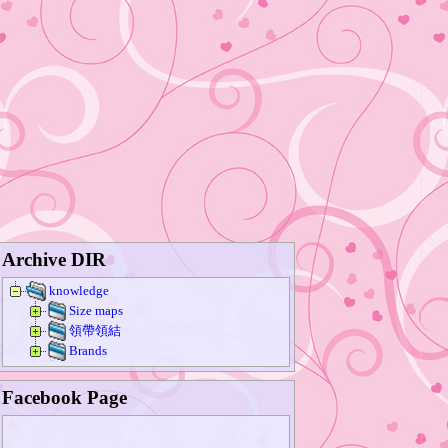
Archive DIR
knowledge
Size maps
領帶領結
Brands
Facebook Page