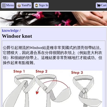
Menu
YamPiz
Sign In
Cart
Heyxu Vogue
knowledge
/
Windsor knot
公爵引起潮流的Windsor結是種非常英國式的漂亮領帶結法。
它體積大，因此適合系在分得很開的衣領上（例如意大利衣
領）和很細的領帶上。這種結要非常對稱地打才能成功。但
操作起來有點複雜。