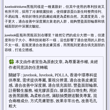
黑瓶同樣是一種素顏針，但其中使用的專利技術又
Juvelook
Volume
有所不同，採用了冷凍噴灑技術，使得膠原蛋白新生時整齊排列、
不易結塊，有助於增生的肌膚組織更為柔軟自然。其濃度更高，分
子更大，適合改善中深度層次衰老的人群，能夠豐盈面部輪廓和填
補面部的中深層次皺紋。
藍瓶和黑瓶區別
在哪里？雖然它們的成分大體一致，但濃
juvelook
度和分子大小、專利技術都不一樣，這也影響了適合使用的人群也
不太一樣。藍瓶更適合改善皮膚質感，而黑瓶則更適合填充面部的
容積，打造立體感。
本文由作者宣告為原創文章, 為尊重著作權, 未經
作者同意請勿任意轉載
關鍵字
:
juvelook, Juvelook, PDLLA, 香港中環專科提
供專業, 需求提供專屬, 重視分辨選, 適合改善皮膚質
感, 適合改善中深度層, 適合填充面部, 豐盈面部輪廓,
註冊醫生服務, 補充膠原蛋白, 膠原蛋白增生劑, 用於
改善黑眼圈, 為柔軟自然, 滿額抽獎贈送醫美專案, 混
合兩種成分, 方式亮膚塑形, 效果非常出色, 改善毛孔
粗大