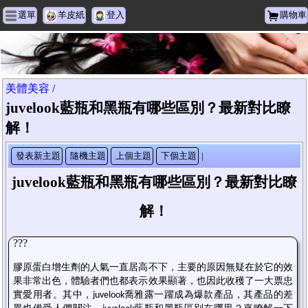
選單
羊皮紙
登入
購物車
黑族美容時尚
美體美容
/
juvelook藍瓶和黑瓶有哪些區別？最新對比瞭
解！
發表新主題
隨機主題
上個主題
下個主題
|
juvelook藍瓶和黑瓶有哪些區別？最新對比瞭
解！
???
膠原蛋白增生劑的人氣一直居高不下，主要的原因無疑在於它的效
果非常出色，體驗者們也都表示效果顯著，也因此收穫了一大票忠
實愛用者。其中，
喬雅露一躍成為爆款產品，其產品的差
juvelook