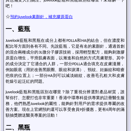
異也備受人們關注。
藍瓶和黑瓶區別
在哪里？來瞭解一下
juvelook
吧！
☆
預約
素顏針，補充膠原蛋白
juvelook
一、藍瓶
藍瓶和黑瓶在成分上都有
和
的結合，但在濃度和
Juvelook
PDLLA
HA
配比等方面則各有不同。先說藍瓶，它是有名的素顏針，通過首創
的混合兩種成分的
微分子膠原技術，採用輕型配方，能夠刺激膠
3L
原蛋白增生，平滑肌膚表面，以漸進和自然的方式亮膚塑形。其中
的成分決定了它適合的人群，一部分
適合填充在皮膚淺層，
PDLLA
例如眼底（用於改善黑眼圈、眼紋和淚溝）、頸紋、妊娠紋和暗瘡
疤痕的位置上；一部分
則可以減淡細紋，改善毛孔粗大和皮膚
HA
乾燥引起泛紅的問題。
藍瓶和黑瓶區別
在哪里？除了重視分辨選對產品材質，誰
juvelook
幫你打、怎麼打也非常重要！香港中環專科提供專業的註冊醫生服
務，他們熟悉
的屬性，能夠針對用戶的需求提供專屬的改
Juvelook
善方案。現在上官網預約還可以享受會員
折優惠，更有
周年的滿
9
6
額抽獎贈送醫美專案的活動！
二、黑瓶