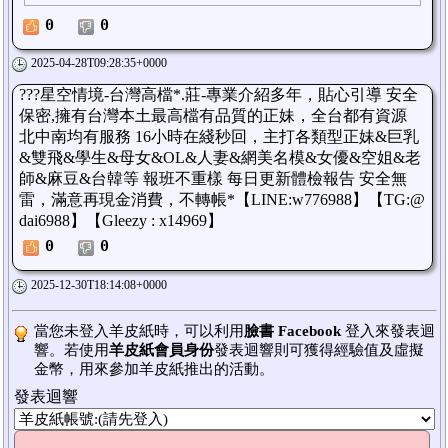
0
0
2025-04-28T09:28:35+0000
???星空情境-台灣高檔*.莊-專業介紹多年，貼心引導 安全
保密,擁有台灣本土最高檔有品質的正妹，全台都有資源
北中南均有服務 16小時在綫秒回，主打各類型正妹&巨乳
&雙飛&學生&母女&OL&人妻&網美名模&女優&空姐&老
師&麻豆&台韓等 報班不重樣 每日更新體檢報告 安全無
雷，滿意再現金消費，不轉帳*【LINE:w776988】【TG:@
dai6988】【Gleezy : x14969】
0
0
2025-12-30T18:14:08+0000
當您未登入羊皮紙時，可以利用
臉書 Facebook
登入來發表迴
響。若使用
羊皮紙會員身份
發表迴響則可獲得經驗值及虛擬
金幣，用來參加羊皮紙推出的活動。
發表迴響