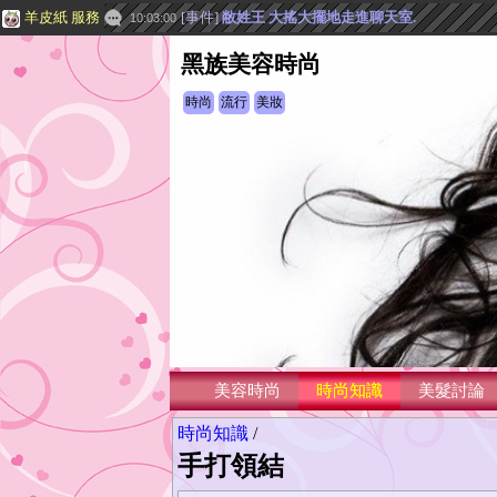
羊皮紙 服務
[
事件
]
敝姓王
大搖大擺地走進聊天室.
10:03:00
黑族美容時尚
時尚
流行
美妝
美容時尚
時尚知識
美髮討論
時尚知識
/
手打領結