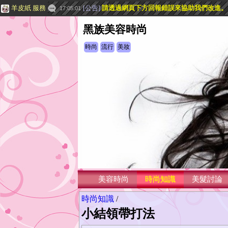
羊皮紙 服務
[
公告
]
請透過網頁下方
回報錯誤
來協助我們改進。
17:05:01
黑族美容時尚
時尚
流行
美妝
美容時尚
時尚知識
美髮討論
時尚知識
/
小結領帶打法