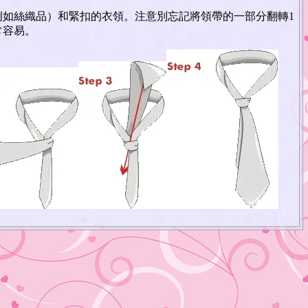
例如絲織品）和緊扣的衣領。注意別忘記將領帶的一部分翻轉1
常容易。