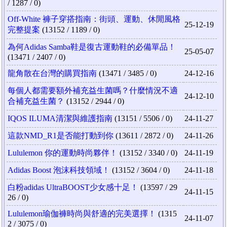
/ 1287 / 0)
Off-White 褲子穿搭指南：街頭、運動、休閒風格
25-12-19
完整提案
(13152 / 1189 / 0)
為何Adidas Samba鞋是復古運動鞋的必備單品！
25-05-07
(13471 / 2407 / 0)
龍角散在台灣的購買指南
(13471 / 3485 / 0)
24-12-16
每個人都需要額外補充益生菌嗎？什麼情況不適
24-12-10
合補充益生菌？
(13152 / 2944 / 0)
IQOS ILUMA清潔與維護指南
(13151 / 5506 / 0)
24-11-27
這款NMD_R1是否能打動到你
(13611 / 2872 / 0)
24-11-26
Lululemon 你的運動時尚夥伴！
(13152 / 3340 / 0)
24-11-19
Adidas Boost 泡沫科技領域！
(13152 / 3604 / 0)
24-11-18
白粉adidas UltraBOOST少女感十足！
(13597 / 29
24-11-15
26 / 0)
Lululemon瑜伽褲時尚與舒適的完美選擇！
(1315
24-11-07
2 / 3075 / 0)