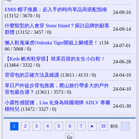
EMIS 帽子推薦：必入手的時尚單品與搭配指南
24-09-16
(13152 / 3670 / 0)
什麼類型的人會穿 Stone Island？探討品牌的顧客
24-09-14
群體
(13152 / 3457 / 0)
懶人鞋鬼塚虎Onitsuka Tiger開箱上腳感受！
(134
24-07-01
66 / 5068 / 0)
【Keds 帆布鞋穿搭】韓系百搭的女生小白鞋！
24-06-28
(13464 / 3332 / 0)
背背包的正確方法及維護
(13611 / 4133 / 0)
24-04-10
單日戶外徒步背包推薦，爬山旅行帶多大的戶外
24-04-10
背包最合適？
(13611 / 3573 / 0)
小露性感蠻腰，Lisa 化身為韓國潮牌 ADLV 專屬
24-01-30
模特兒
(13472 / 3327 / 0)
1
2
3
4
5
6
7
►
33
前往
Go