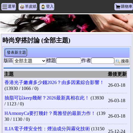
選單
羊皮紙
登入
購物車
黑族美容時尚
時尚穿搭討論 (全部主題)
發表新主題
版區
標題
作者
搜尋
主題
最後更新
香港光子嫩膚多少錢2026？由多因素綜合影響！
26-03-18
(13930 / 1066 / 0)
抽脂可以keep幾耐？2026最新真相在此！
(13930
26-03-18
/ 1123 / 0)
HArmonyCa要打幾針？喬雅登的最新力作！
(139
26-03-18
30 / 1130 / 0)
ILIA電子煙安全性：煙油成分與霧化技術
(13150
25-12-24