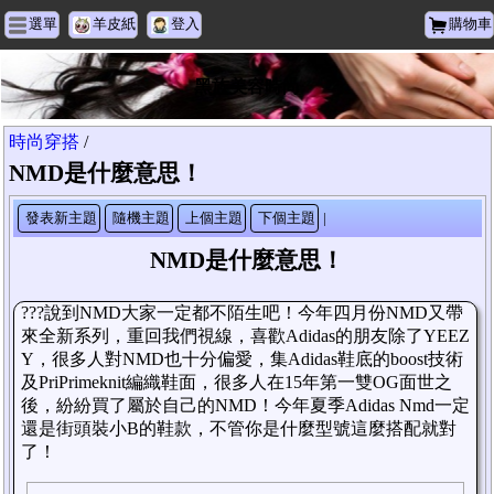
選單
羊皮紙
登入
購物車
黑族美容時尚
時尚穿搭
/
NMD是什麼意思！
發表新主題
隨機主題
上個主題
下個主題
|
NMD是什麼意思！
???說到NMD大家一定都不陌生吧！今年四月份NMD又帶
來全新系列，重回我們視線，喜歡Adidas的朋友除了YEEZ
Y，很多人對NMD也十分偏愛，集Adidas鞋底的boost技術
及PriPrimeknit編織鞋面，很多人在15年第一雙OG面世之
後，紛紛買了屬於自己的NMD！今年夏季Adidas Nmd一定
還是街頭裝小B的鞋款，不管你是什麼型號這麼搭配就對
了！