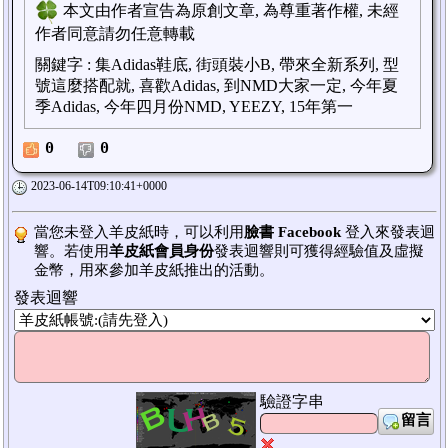
本文由作者宣告為原創文章, 為尊重著作權, 未經
作者同意請勿任意轉載
關鍵字
:
集Adidas鞋底, 街頭裝小B, 帶來全新系列, 型
號這麼搭配就, 喜歡Adidas, 到NMD大家一定, 今年夏
季Adidas, 今年四月份NMD, YEEZY, 15年第一
0
0
2023-06-14T09:10:41+0000
當您未登入羊皮紙時，可以利用
臉書 Facebook
登入來發表迴
響。若使用
羊皮紙會員身份
發表迴響則可獲得經驗值及虛擬
金幣，用來參加羊皮紙推出的活動。
發表迴響
驗證字串
留言