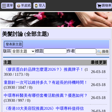
選單
羊皮紙
登入
購物車
黑族美容時尚
美髮討論 (全部主題)
發表新主題
版區
標題
作者
搜尋
主題
最後更新
《膠原蛋白針品牌怎麼選2026？》推薦牌子！
(1
26-03-18
3930 / 1173 / 0)
童顏針一次可以維持多久？有超長的待機時間！
26-03-18
(13930 / 1047 / 0)
中環專科醫美有哪些套餐活動推薦？優惠如何？
26-03-18
(13930 / 997 / 0)
《香港10大美容院推薦2026》中環專科值得信
26-03-18