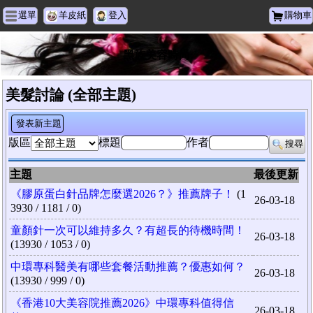
選單
羊皮紙
登入
購物車
黑族美容時尚
美髮討論 (全部主題)
發表新主題
版區
標題
作者
搜尋
主題
最後更新
《膠原蛋白針品牌怎麼選2026？》推薦牌子！
(1
26-03-18
3930 / 1181 / 0)
童顏針一次可以維持多久？有超長的待機時間！
26-03-18
(13930 / 1053 / 0)
中環專科醫美有哪些套餐活動推薦？優惠如何？
26-03-18
(13930 / 999 / 0)
《香港10大美容院推薦2026》中環專科值得信
26-03-18