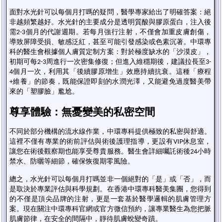
面對水光針可以每個月打嗎的疑問，醫學專家給出了明確答案：絕
非越頻繁越好。水光針的主要成分是透明質酸與膠原蛋白，注入後
需
個月的代謝週期。若每月強行注射，不僅會加重皮膚創傷，
2-3
導致屏障受損、敏感泛紅，甚至可能引發感染或色素沉著。中環專
科的醫生會根據個人膚質定制方案：對於極度缺水的「沙漠皮」，
初期可每
周進行一次密集修復；但進入維穩期後，建議拉長至
2-3
3-
個月一次，利用其「後續膠原增生」效應持續抗衰。這種「療程
4
維養」的節奏，既能保證即刻的水潤光澤，又能避免過度醫美帶
+
來的「塑膠臉」尷尬。
尊享體驗：無憂變美的私密空間
不同於部分機構的流水線作業，中環專科提供極致的私密與舒適。
這裡不僅有專業的術前評估與術後護理指導，更設有
休息室，
VIP
讓您在術後觀察期也能享受尊貴服務。醫生會詳細囑託術後
小時
24
禁水、防曬等細節，確保恢復期零風險。
總之，水光針可以每個月打嗎並非一個絕對的「是」或「否」，而
是取決於專業評估與科學規劃。在香港中環專科醫美集團，您得到
的不僅是頂尖品牌的注射，更是一套基於醫學邏輯的肌膚管理方
案。現在關注中環專科官網或官方微信預約，讓專業醫生為您把脈
肌膚節律，在安全的間隔中，靜待肌膚蛻變奇蹟。