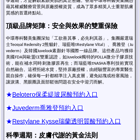
學週期，才是解鎖素顏美肌的真正密鑰。香港中環專科醫美集團憑
藉其權威醫療背景與原廠授權資質，成為了眾多精英人士重塑肌膚
質感的首選終點站。
頂級品牌矩陣：安全與效果的雙重保險
中環專科醫美集團深知「工欲善其事，必先利其器」。集團嚴選瑞
士
熊貓針、瑞藍唯
）、喬雅登（
Teosyal Redensity 2
tRestylane Vital
Ju
）及韓國
素顏針等國際一線品牌。這些產品均獲得
vederm
Juvelook
美國
與歐盟
雙重認證，如
獨特的
微分子膠原技
FDA
CE
Juvelook
PDLLA
術，能在補水同時刺激膠原再生；而瑞藍唯
專利技術實現
tNASHA
自然融合。這裡拒絕水貨，堅持原廠授權，由經驗豐富的專業醫生
親自操作，確保每一針都精準注入真皮層，避免結塊或栓塞風險，
讓淚溝、黑眼圈及面部鬆弛問題在安全中迎刃而解。
★
Belotero保柔緹玻尿酸預約入口
★
Juvederm喬雅登預約入口
★
Restylane Kysse
瑞蘭
透明質酸預約入口
科學週期：皮膚代謝的黃金法則