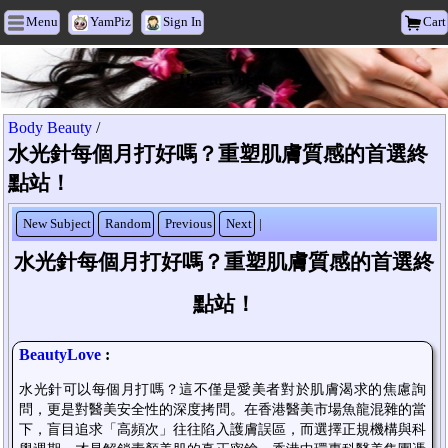
Menu
YamPiz
Sign In
Cart
Heyxu Vogue
Body Beauty
/
水光針每個月打好嗎？重塑肌膚質感的首選終
點站！
New Subject
Random
Previous
Next
|
水光針每個月打好嗎？重塑肌膚質感的首選終
點站！
BeautyLove
:
水光針可以每個月打嗎？這不僅是愛美者對於肌膚渴求的焦慮詢
問，更是對醫美安全性的深度拷問。在香港醫美市場魚龍混雜的當
下，盲目追求「高頻次」往往陷入護膚誤區，而選擇正規機構與科