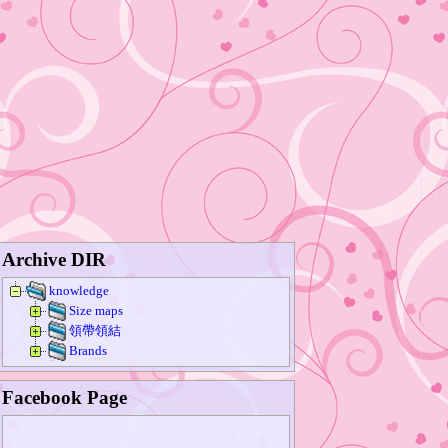
Archive DIR
knowledge
Size maps
領帶領結
Brands
Facebook Page