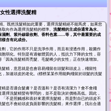
女性選擇洗髮精
髮精。既然洗髮精如此重要，選擇洗髮精絕不能馬虎，如果您
格取向作為選擇洗髮精的標準。
洗髮精的主成份通常為水、
保濕劑、紫外線吸收劑、香料色素……等，其中最重要的成
同樣含有此成份。
性劑，它的作用不只是洗淨作用，而且有浸透作用，殺菌作
細胞弱化。特別是有過敏體質的人，抵抗力下降的女性，容
得「因為洗髮精而禿髮、毛髮稀少的女性」正在快速增加。
洗髮精，意思就是也會容易殘留在頭髮和頭皮上，殘留性
化，加速頭皮的老化。(標榜某某作用能夠殘留於頭髮的洗髮
髮精是否適合髮膚？是否溫和？是否有清潔力？會不會殘
道選擇洗髮精蠻有學問的，並不是取決於價格高低。因此，
，「不是照觸感和喜好來選擇洗髮精，而是對自已的頭皮不
洗髮也不會給頭皮負面影響的洗髮精」來作選擇，找出合適