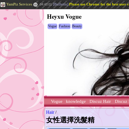
YamPiz Services
[
Bulletin
]
Please use Chrome for the best user 
04:43:01
Heyxu Vogue
Vogue
Fashion
Beauty
Vogue
knowledge
Discuz Hair
Discuz 
Hair
/
女性選擇洗髮精