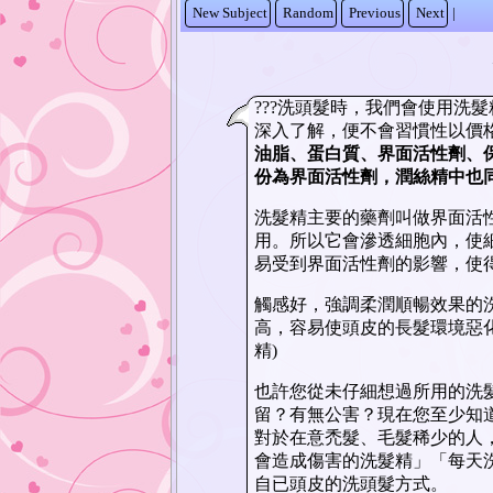
New Subject
Random
Previous
Next
|
???洗頭髮時，我們會使用洗
深入了解，便不會習慣性以價
油脂、蛋白質、界面活性劑、
份為界面活性劑，潤絲精中也
洗髮精主要的藥劑叫做界面活
用。所以它會滲透細胞內，使
易受到界面活性劑的影響，使
觸感好，強調柔潤順暢效果的
高，容易使頭皮的長髮環境惡
精)
也許您從未仔細想過所用的洗
留？有無公害？現在您至少知
對於在意禿髮、毛髮稀少的人
會造成傷害的洗髮精」「每天
自已頭皮的洗頭髮方式。