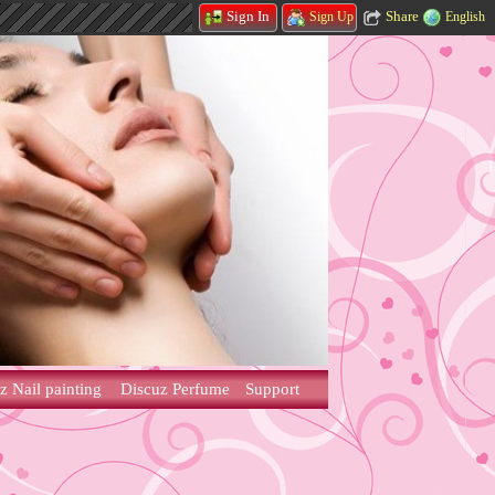
Share
Sign In
English
Sign Up
z Nail painting
Discuz Perfume
Support