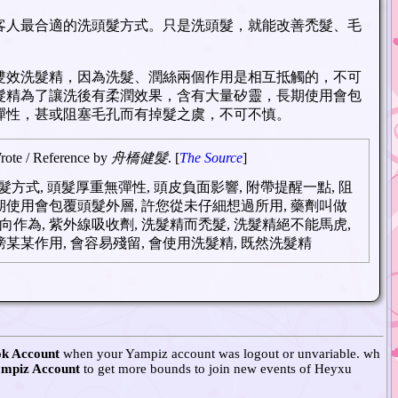
客人最合適的洗頭髮方式。只是洗頭髮，就能改善禿髮、毛
雙效洗髮精，因為洗髮、潤絲兩個作用是相互抵觸的，不可
髮精為了讓洗後有柔潤效果，含有大量矽靈，長期使用會包
彈性，甚或阻塞毛孔而有掉髮之虞，不可不慎。
Wrote / Reference by
舟橋健髮
. [
The Source
]
髮方式, 頭髮厚重無彈性, 頭皮負面影響, 附帶提醒一點, 阻
長期使用會包覆頭髮外層, 許您從未仔細想過所用, 藥劑叫做
向作為, 紫外線吸收劑, 洗髮精而禿髮, 洗髮精絕不能馬虎,
榜某某作用, 會容易殘留, 會使用洗髮精, 既然洗髮精
k Account
when your Yampiz account was logout or unvariable. wh
mpiz Account
to get more bounds to join new events of Heyxu