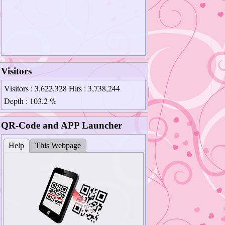
Visitors
Visitors
: 3,622,328
Hits
: 3,738,244
Depth
: 103.2 %
QR-Code and APP Launcher
Help
This Webpage