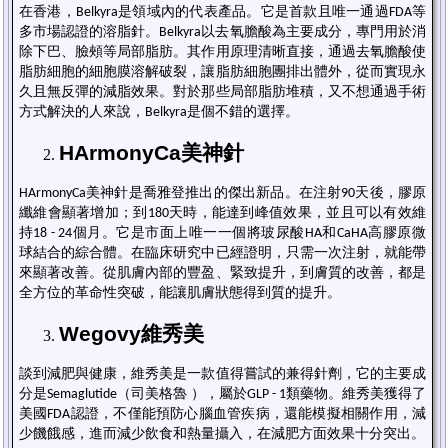
在香港，
是領域內的代表產品。它是首款且唯一通過
等
Belkyra
FDA
多市場認證的溶脂針。
以去氧膽酸為主要成分，專門用於消
Belkyra
除下巴、臉頰等局部脂肪。其作用原理清晰直接，通過去氧膽酸使
脂肪細胞的細胞膜溶解破裂，讓脂肪細胞團排出體外，從而實現永
久且無反彈的減脂效果。對於那些局部脂肪堆積，又不想通過手術
方式解決的人來說，
是個不錯的選擇。
Belkyra
HArmonyCa
美神針
美神針是喬雅登推出的傑出新品。在注射
天後，膠原
HArmonyCa
90
纖維會顯著增加；到
天時，能達到峰值效果，並且可以有效維
180
持
個月。它是市面上唯一一個將玻尿酸
和
高膠原微
18 - 24
HA
CaHA
球結合的綜合體。在臨床研究中已經證明，只需一次注射，就能帶
來顯著改善。從肌膚內部的豐盈、緊致提升，到膚質的改善，都是
全方位的革命性突破，能讓肌膚狀態得到質的提升。
Wegovy
維秀美
談到
減肥與健康
，
維秀美
是一款值得嘗試的兼得針劑，它
的主要成
分是
（司美格魯 ），屬於
類藥物。
維秀美
獲得了
Semaglutide
GLP - 1
美國
認證，不僅能預防心腦血管疾病，還能模擬相關作用，減
FDA
少饑餓感，進而減少飲食和熱量攝入，在減肥方面效果十分突出。