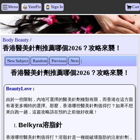
Menu
YamPiz
Sign In
Cart
Heyxu Vogue
Body Beauty
/
香港醫美針劑推薦哪個2026？攻略來襲！
New Subject
Random
Previous
Next
|
香港醫美針劑推薦哪個2026？攻略來襲！
BeautyLove
:
由於一些限制，內地可選擇的醫美針劑種類有限，而香港在這方面
有著更多獨特的選擇。那麼，香港哪些醫美針劑值得打？
如果不想
來白跑一趟，這篇攻略請在預約之前做好收藏！
Belkyra
溶脂針
香港哪些醫美針劑值得打？溶脂針是一種能破壞脂肪的注射針劑，