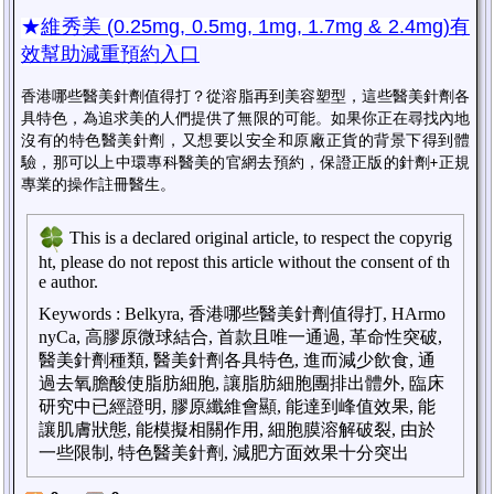
★
維秀美
(0.25mg, 0.5mg, 1mg, 1.7mg & 2.4mg)有
效幫助減重預約入口
香港哪些醫美針劑值得打？
從溶脂再到美容塑型，
這些醫美針劑各
具特色，為追求美的人們提供了
無限的
可能。如果你正在尋找內地
沒有的特色醫美針劑，
又想要以安全和原廠正貨的背景下得到體
驗，那可以上中環專科醫美的官網去預約，保證正版的針劑
正規
+
專業的操作註冊醫生。
This is a declared original article, to respect the copyrig
ht, please do not repost this article without the consent of th
e author.
Keywords
:
Belkyra, 香港哪些醫美針劑值得打, HArmo
nyCa, 高膠原微球結合, 首款且唯一通過, 革命性突破,
醫美針劑種類, 醫美針劑各具特色, 進而減少飲食, 通
過去氧膽酸使脂肪細胞, 讓脂肪細胞團排出體外, 臨床
研究中已經證明, 膠原纖維會顯, 能達到峰值效果, 能
讓肌膚狀態, 能模擬相關作用, 細胞膜溶解破裂, 由於
一些限制, 特色醫美針劑, 減肥方面效果十分突出